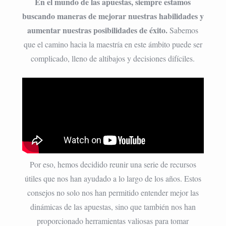
En el mundo de las apuestas, siempre estamos
apuestas:
buscando maneras de mejorar nuestras habilidades y
8
aumentar nuestras posibilidades de éxito.
Sabemos
recursos
útiles
que el camino hacia la maestría en este ámbito puede ser
para
complicado, lleno de altibajos y decisiones difíciles.
aprender
Por eso, hemos decidido reunir una serie de recursos
útiles que nos han ayudado a lo largo de los años. Estos
consejos no solo nos han permitido entender mejor las
dinámicas de las apuestas, sino que también nos han
proporcionado herramientas valiosas para tomar