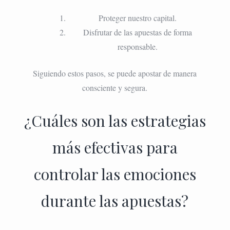
Proteger nuestro capital.
Disfrutar de las apuestas de forma
responsable.
Siguiendo estos pasos, se puede apostar de manera
consciente y segura.
¿Cuáles son las estrategias
más efectivas para
controlar las emociones
durante las apuestas?