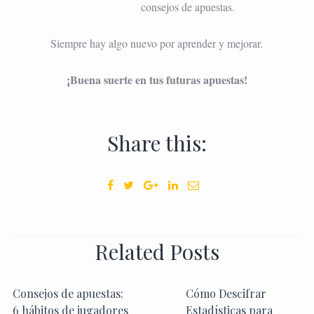
consejos de apuestas.
Siempre hay algo nuevo por aprender y mejorar.
¡Buena suerte en tus futuras apuestas!
Share this:
Related Posts
Consejos de apuestas:
Cómo Descifrar
6 hábitos de jugadores
Estadísticas para