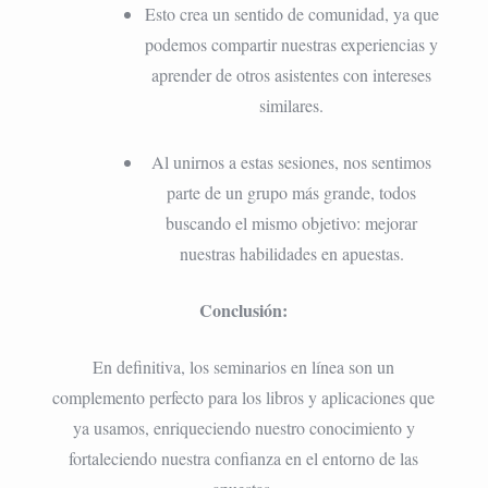
Esto crea un sentido de comunidad, ya que
podemos compartir nuestras experiencias y
aprender de otros asistentes con intereses
similares.
Al unirnos a estas sesiones, nos sentimos
parte de un grupo más grande, todos
buscando el mismo objetivo: mejorar
nuestras habilidades en apuestas.
Conclusión:
En definitiva, los seminarios en línea son un
complemento perfecto para los libros y aplicaciones que
ya usamos, enriqueciendo nuestro conocimiento y
fortaleciendo nuestra confianza en el entorno de las