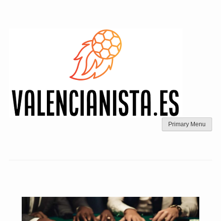
Skip
to
content
Primary Menu