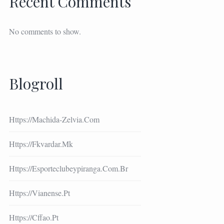
Recent Comments
No comments to show.
Blogroll
Https://machida-Zelvia.com
Https://fkvardar.mk
Https://esporteclubeypiranga.com.br
Https://vianense.pt
Https://cffao.pt