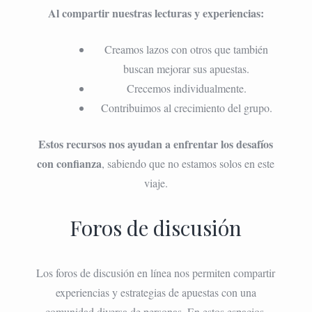
Al compartir nuestras lecturas y experiencias:
Creamos lazos con otros que también
buscan mejorar sus apuestas.
Crecemos individualmente.
Contribuimos al crecimiento del grupo.
Estos recursos nos ayudan a enfrentar los desafíos
con confianza
, sabiendo que no estamos solos en este
viaje.
Foros de discusión
Los foros de discusión en línea nos permiten compartir
experiencias y estrategias de apuestas con una
comunidad diversa de personas. En estos espacios,