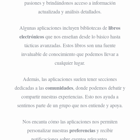
pasiones y brindándonos acceso a información
actualizada y análisis detallados.
libros
Algunas aplicaciones incluyen bibliotecas de
electrónicos
que nos enseñan desde lo básico hasta
tácticas avanzadas. Estos libros son una fuente
invaluable de conocimiento que podemos llevar a
cualquier lugar.
Además, las aplicaciones suelen tener secciones
comunidades
dedicadas a las
, donde podemos debatir y
compartir nuestras experiencias. Esto nos ayuda a
sentirnos parte de un grupo que nos entiende y apoya.
Nos encanta cómo las aplicaciones nos permiten
preferencias
personalizar nuestras
y recibir
notificaciones sobre eventos relevantes.