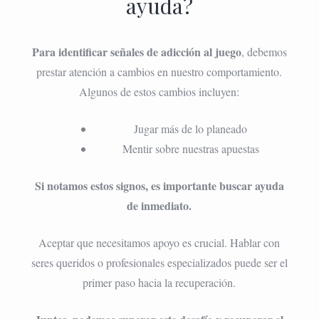
ayuda?
Para identificar señales de adicción al juego
, debemos
prestar atención a cambios en nuestro comportamiento.
Algunos de estos cambios incluyen:
Jugar más de lo planeado
Mentir sobre nuestras apuestas
Si notamos estos signos, es importante buscar ayuda
de inmediato.
Aceptar que necesitamos apoyo es crucial. Hablar con
seres queridos o profesionales especializados puede ser el
primer paso hacia la recuperación.