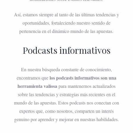
Así, estamos siempre al tanto de las últimas tendencias y
oportunidades, fortaleciendo nuestro sentido de
pertenencia en el dinámico mundo de las apuestas.
Podcasts informativos
En nuestra búsqueda constante de conocimiento,
los podcasts informativos son una
encontramos que
herramienta valiosa
para mantenernos actualizados
sobre las tendencias y estrategias más recientes en el
mundo de las apuestas. Estos podcasts nos conectan con
expertos que, como nosotros, comparten un interés
genuino por aprender y mejorar en nuestras habilidades.