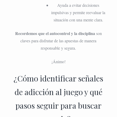
Ayuda a evitar decisiones
impulsivas y permite reevaluar la
situación con una mente clara.
Recordemos que el autocontrol y la disciplina
son
claves para disfrutar de las apuestas de manera
responsable y segura.
¡Ánimo!
¿Cómo identificar señales
de adicción al juego y qué
pasos seguir para buscar