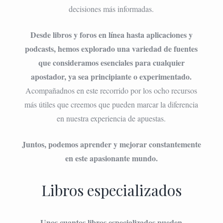
decisiones más informadas.
Desde libros y foros en línea hasta aplicaciones y
podcasts, hemos explorado una variedad de fuentes
que consideramos esenciales para cualquier
apostador, ya sea principiante o experimentado.
Acompañadnos en este recorrido por los ocho recursos
más útiles que creemos que pueden marcar la diferencia
en nuestra experiencia de apuestas.
Juntos, podemos aprender y mejorar constantemente
en este apasionante mundo.
Libros especializados
Unos cuantos libros especializados pueden